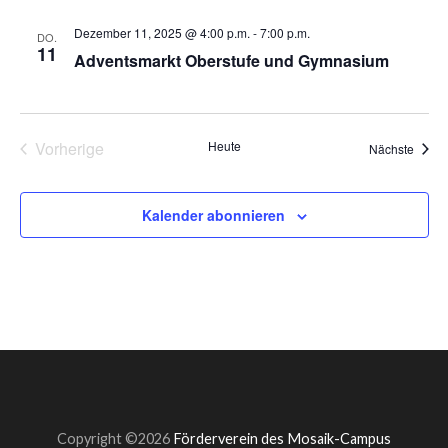
Dezember 11, 2025 @ 4:00 p.m.
-
7:00 p.m.
DO.
11
Adventsmarkt Oberstufe und Gymnasium
Vorherige
Heute
Veran
Nächste
Veranstaltungen
Kalender abonnieren
Copyright ©2026
Förderverein des Mosaik-Campus