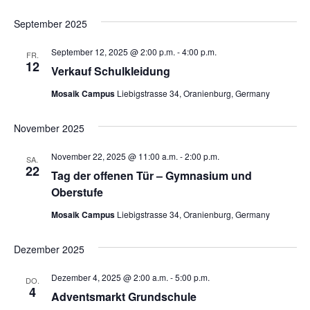
Datum
Ans
Suche
September 2025
wählen.
Nav
und
September 12, 2025 @ 2:00 p.m.
-
4:00 p.m.
FR.
12
Verkauf Schulkleidung
Ansich
Mosaik Campus
Liebigstrasse 34, Oranienburg, Germany
Naviga
November 2025
November 22, 2025 @ 11:00 a.m.
-
2:00 p.m.
SA.
22
Tag der offenen Tür – Gymnasium und
Oberstufe
Mosaik Campus
Liebigstrasse 34, Oranienburg, Germany
Dezember 2025
Dezember 4, 2025 @ 2:00 a.m.
-
5:00 p.m.
DO.
4
Adventsmarkt Grundschule