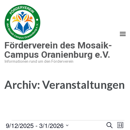
Zum
Inhalt
springen
(Enter
drücken)
Förderverein des Mosaik-
Campus Oranienburg e.V.
Informationen rund um den Förderverein
Archiv:
Veranstaltungen
9/12/2025
 - 
3/1/2026
Veranstaltungen
Verans
Ver
Suche
Liste