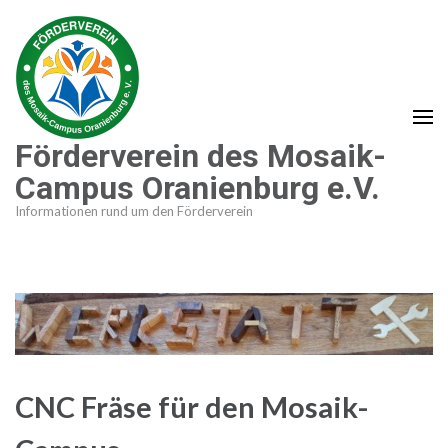
Zum
Inhalt
springen
(Enter
drücken)
Förderverein des Mosaik-
Campus Oranienburg e.V.
Informationen rund um den Förderverein
CNC Fräse für den Mosaik-