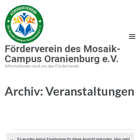
Zum
Inhalt
springen
(Enter
drücken)
Förderverein des Mosaik-
Campus Oranienburg e.V.
Informationen rund um den Förderverein
Archiv:
Veranstaltungen
Veranstaltungen
Es wurden keine Ergebnisse für diese Ansicht gefunden. Hier geht