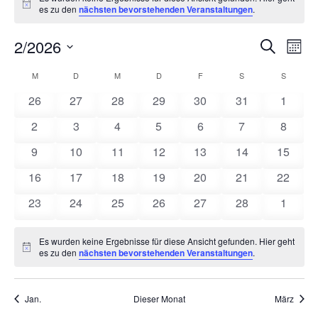
Hinweis
es zu den
nächsten bevorstehenden Veranstaltungen
.
2/2026
Verans
Ver
Suche
Mona
Datum
Ans
Suche
M
MONTAG
D
DIENSTAG
M
MITTWOCH
D
DONNERSTAG
F
FREITAG
S
SAMSTAG
S
SONNT
Kalender
wählen.
Nav
0
0
0
0
0
0
0
26
27
28
29
30
31
1
und
von
Veranstaltungen
Veranstaltungen
Veranstaltungen
Veranstaltungen
Veranstaltungen
Veranstaltungen
Veranst
0
0
0
0
0
0
0
2
3
4
5
6
7
8
Ansich
Veranstaltungen
Veranstaltungen
Veranstaltungen
Veranstaltungen
Veranstaltungen
Veranstaltungen
Veranstaltunge
Veranst
0
0
0
0
0
0
0
9
10
11
12
13
14
15
Naviga
Veranstaltungen
Veranstaltungen
Veranstaltungen
Veranstaltungen
Veranstaltungen
Veranstaltungen
Veranst
0
0
0
0
0
0
0
16
17
18
19
20
21
22
Veranstaltungen
Veranstaltungen
Veranstaltungen
Veranstaltungen
Veranstaltungen
Veranstaltungen
Veranst
0
0
0
0
0
0
0
23
24
25
26
27
28
1
Veranstaltungen
Veranstaltungen
Veranstaltungen
Veranstaltungen
Veranstaltungen
Veranstaltungen
Veranst
Es wurden keine Ergebnisse für diese Ansicht gefunden. Hier geht
Hinweis
es zu den
nächsten bevorstehenden Veranstaltungen
.
Jan.
Dieser Monat
März